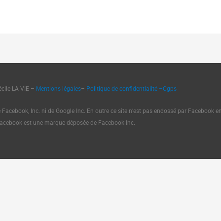
cile LA VIE –
Mentions légales
–
Politique de confidentialité
–
Cgps
e Facebook, Inc. ni de Google Inc. En outre ce site n’est pas endossé par Facebook 
Facebook est une marque déposée de Facebook Inc.