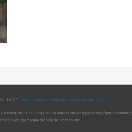
cile LA VIE –
Mentions légales
–
Politique de confidentialité
–
Cgps
e Facebook, Inc. ni de Google Inc. En outre ce site n’est pas endossé par Facebook 
Facebook est une marque déposée de Facebook Inc.