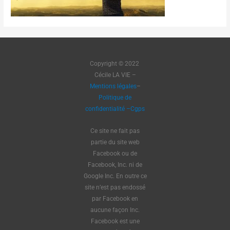
Copyright © 2022
Cécile LA VIE –
Mentions légales
–
Politique de
confidentialité
–
Cgps
Ce site ne fait pas
partie du site web
Facebook ou de
Facebook, Inc. ni de
Google Inc. En outre ce
site n’est pas endossé
par Facebook en
aucune façon Inc.
Facebook est une