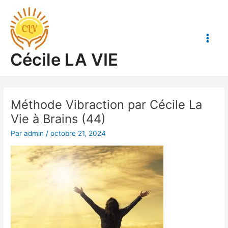
Aller
Main
au
Men
contenu
Cécile LA VIE
Méthode Vibraction par Cécile La
Vie à Brains (44)
Par
admin
/
octobre 21, 2024