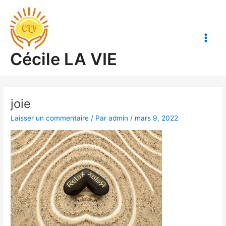
Aller
Main
au
Men
contenu
Cécile LA VIE
joie
Laisser un commentaire
/ Par
admin
/
mars 9, 2022