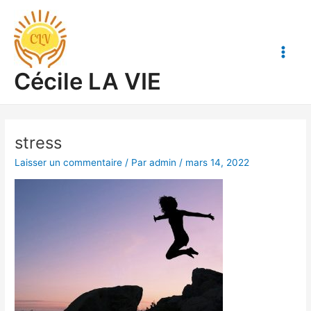
Aller
Main
au
Men
contenu
Cécile LA VIE
stress
Laisser un commentaire
/ Par
admin
/
mars 14, 2022